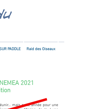
du
SUR PADDLE
Raid des Oiseaux
x NEMEA 2021
tion
réunir… mais
cette année pour une