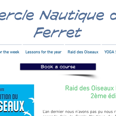
ercle Nautique 
Ferret
or the week
Lessons for the year
Raid des Oiseaux
YOGA 
Book a course
Raid des Oiseau
2ème édi
L'an dernier nous n'avons pas pu nous 