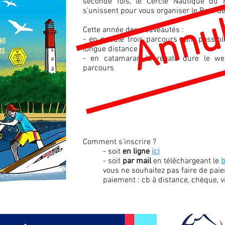
seconde fois, le Cercle Nautique du 
s'unissent pour vous organiser le Raid d
Annu
Cette année des nouveautés :
- en paddle trois parcours sont possibles
longue distance
- en catamaran la régate dure le we
parcours
Comment s'inscrire ?
- soit
en ligne
ici
- soit
par mail
en téléchargeant le
b
vous ne souhaitez pas faire de paie
paiement : cb à distance, chèque, 