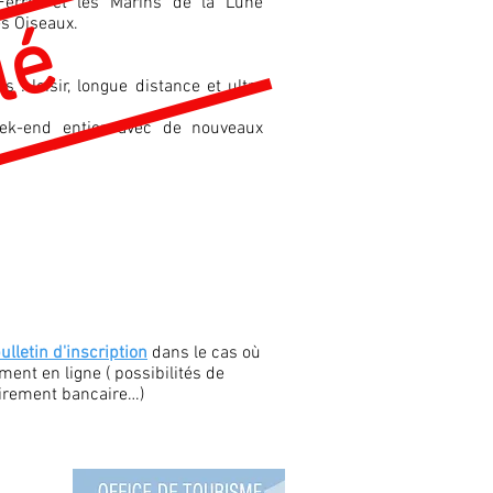
Ferret et les Marins de la Lune
es Oiseaux.
lé
 : loisir, longue distance et ultra
ek-end entier, avec de nouveaux
ulletin d'inscription
dans le cas où
ment en ligne ( possibilités de
virement bancaire…)